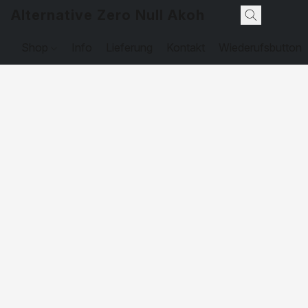
Alternative Zero Null Akohol
Shop
Info
Lieferung
Kontakt
Wiederufsbutton