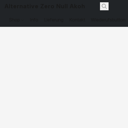
Alternative Zero Null Akohol
Shop
Info
Lieferung
Kontakt
Wiederufsbutton