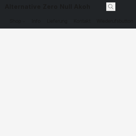
Alternative Zero Null Akohol
Shop
Info
Lieferung
Kontakt
Wiederufsbutton