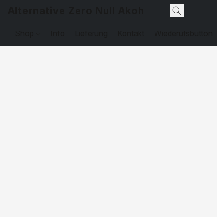
Alternative Zero Null Akohol
Shop
Info
Lieferung
Kontakt
Wiederufsbutton