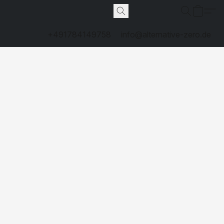
+491784149758
info@alternative-zero.de