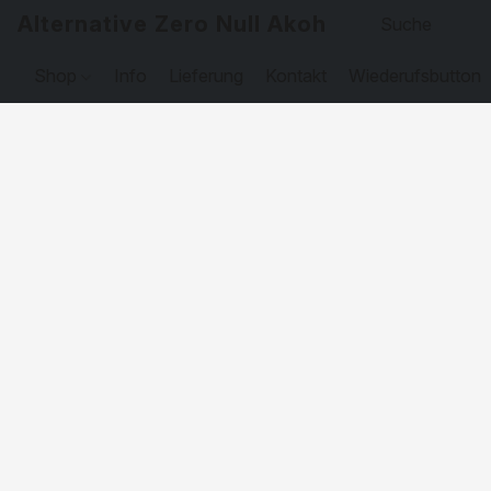
Alternative Zero Null Akohol
Shop
Info
Lieferung
Kontakt
Wiederufsbutton