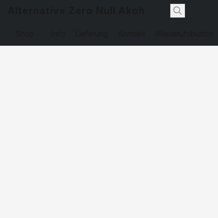
Alternative Zero Null Akohol
Shop
Info
Lieferung
Kontakt
Wiederufsbutton